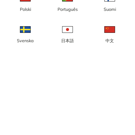
Lokal tid: 00.57
Polski
Português
Suomi
Live webcam viser kraner ved Pulken i Kristianstad.
Rapportér kamera
error
Synes godt om
Del
thumb_up
share
Svenska
日本語
中文
Kilde:
vattenriket.kristianstad.se
Kategori:
Dyrekameraer
,
Live
,
Lyd
Vejr
Vis imperiale enheder
Nedbør:
0 mm
Vind:
3 m/s
Luftfugtighed:
76%
13
°C
Kilde:
AccuWeather
Vis vejrudsigt
Vis på kort