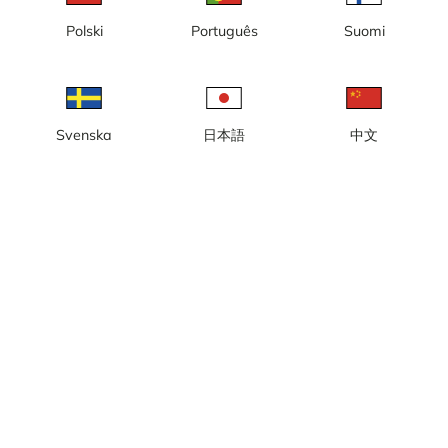
Polski
Português
Suomi
Lokal tid: 11.26
Webcam / Byggekamera med udsigt over Castellums
byggeprojekt Infinity i Sorbonne-kvarteret, på Eugeniavägen 22-
26 i Hagastaden, Stockholm.
Svenska
日本語
中文
Rapportér kamera
error
Synes godt om
Del
thumb_up
share
Kilde:
www.castellum.se
Billedopdatering
: 5 minutter
Kategori:
Byggekameraer
Vejr
Vis imperiale enheder
Nedbør:
0 mm
Vind:
6 m/s
Luftfugtighed:
55%
21
°C
Kilde:
AccuWeather
Vis vejrudsigt