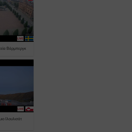
τεία Βάρμπεργκ
μιο Ιλουλισάτ