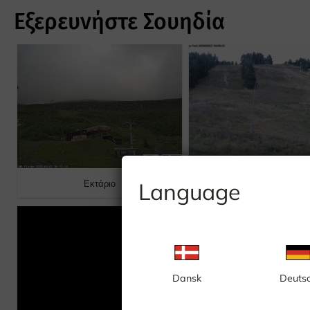
Εξερευνήστε Σουηδία
Language
Εκτάριο
Κιλ
Dansk
Deuts