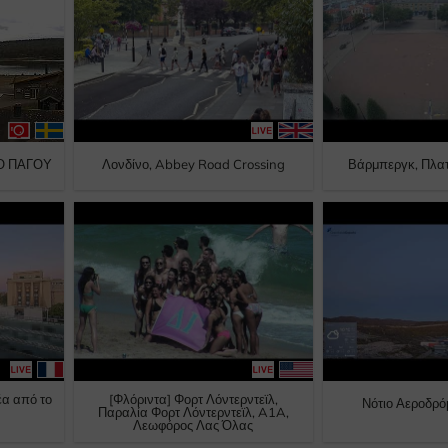
ΙΟ ΠΑΓΟΥ
Λονδίνο, Abbey Road Crossing
Βάρμπεργκ, Πλα
έα από το
[Φλόριντα] Φορτ Λόντερντεϊλ,
Νότιο Αεροδρό
Παραλία Φορτ Λόντερντεϊλ, A1A,
Λεωφόρος Λας Όλας