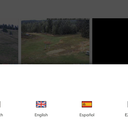
Λουντβίκα
Μπάσ
ch
English
Español
Ε