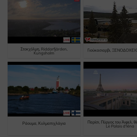
Στοκχόλμη, Riddarfjärden,
Γιούκασιαρβι, ΞΕΝΟΔΟΧΕ
Kungsholm
Παρίσι, Πύργος του Άιφελ, θ
Ράουμα, Κυλμαπιχλάγια
Le Palais d'Iéna