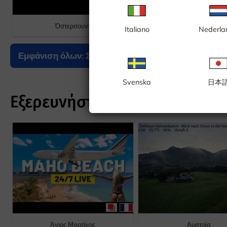
Όστερσουντ
Ρόνεμπι
Italiano
Nederla
Εμφάνιση όλων: Σουηδία
Svenska
日本
Εξερευνήστε Χώρες
Άγιος Μαρτίνος
Αυστρία