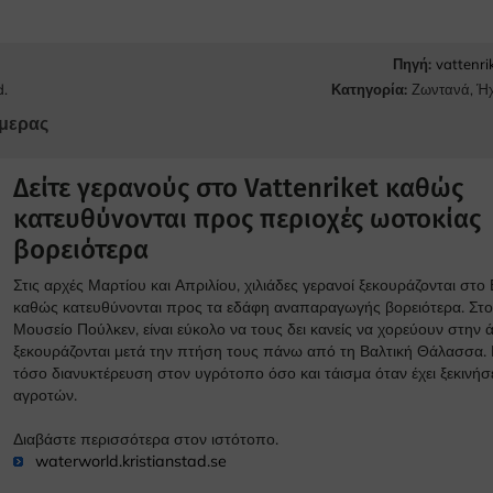
Πηγή:
vattenri
Κατηγορία:
Ζωντανά
,
Ήχ
d.
μερας
Δείτε γερανούς στο Vattenriket καθώς
κατευθύνονται προς περιοχές ωοτοκίας
βορειότερα
Στις αρχές Μαρτίου και Απριλίου, χιλιάδες γερανοί ξεκουράζονται στο 
καθώς κατευθύνονται προς τα εδάφη αναπαραγωγής βορειότερα. Στο
Μουσείο Πούλκεν, είναι εύκολο να τους δει κανείς να χορεύουν στην 
ξεκουράζονται μετά την πτήση τους πάνω από τη Βαλτική Θάλασσα. 
τόσο διανυκτέρευση στον υγρότοπο όσο και τάισμα όταν έχει ξεκινήσ
αγροτών.
Διαβάστε περισσότερα στον ιστότοπο.
waterworld.kristianstad.se