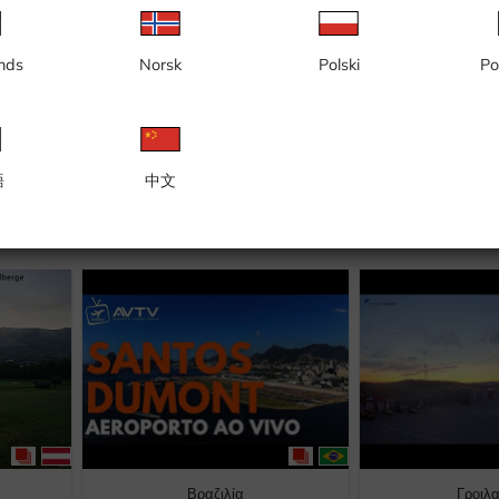
Σόλβεσμποργκ
Φάλκεν
nds
Norsk
Polski
Po
語
中文
Βραζιλία
Γροιλ