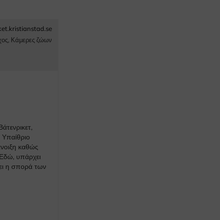
ket.kristianstad.se
ος
,
Κάμερες ζώων
Βάτενρικετ,
 Υπαίθριο
άνοιξη καθώς
Εδώ, υπάρχει
ει η σπορά των