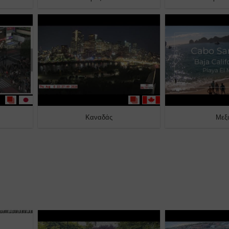
Καναδάς
Μεξ