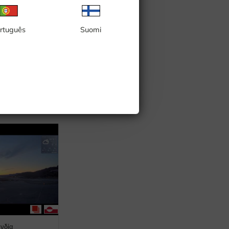
μπεργκ
rtuguês
Suomi
ανδία