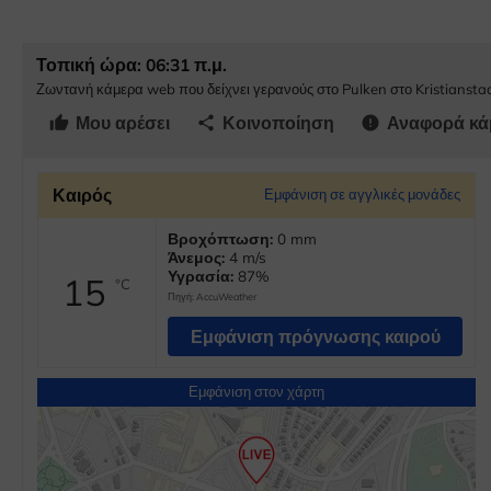
Τοπική ώρα: 06:31 π.μ.
Ζωντανή κάμερα web που δείχνει γερανούς στο Pulken στο Kristiansta
Μου αρέσει
Κοινοποίηση
Αναφορά κά
thumb_up
share
error
Καιρός
Εμφάνιση σε αγγλικές μονάδες
Βροχόπτωση:
0 mm
Άνεμος:
4 m/s
Υγρασία:
87%
15
°C
Πηγή:
AccuWeather
Εμφάνιση πρόγνωσης καιρού
Εμφάνιση στον χάρτη