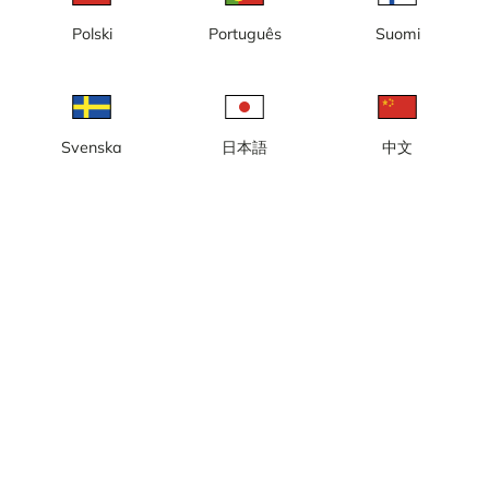
Hora local: 04:43
Polski
Português
Suomi
La cámara web en vivo muestra la zona sur del Aeropuerto de
Nuuk. El Aeropuerto de Nuuk se encuentra justo al noreste de
Nuuk, la capital de Groenlandia.
Reportar cámara
error
Svenska
日本語
中文
Me gusta
Compartir
thumb_up
share
Fuente:
www.airports.gl
Categoría:
Cámara de ciudad/meteorológica
,
Aeropuertos
,
En Vivo
Tiempo
Mostrar unidades imperiales
Precipitación:
0 mm
Viento:
1 m/s
Humedad:
87%
8
°C
Fuente:
AccuWeather
Mostrar pronóstico del tiempo
Mostrar en el mapa