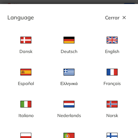
search
menu
Language
Cerrar
close
Anuncio
Dansk
Deutsch
English
Aeropuerto de Nuuk, Sur
Español
Ελληνικά
Français
Italiano
Nederlands
Norsk