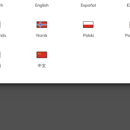
ch
English
Español
Ε
loop
nds
Norsk
Polski
Po
語
中文