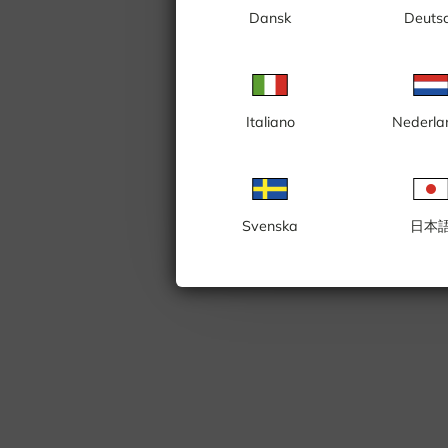
Dansk
Deuts
Italiano
Nederla
Svenska
日本