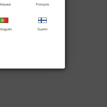
λληνικά
Français
rtuguês
Suomi