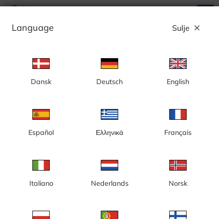
search
menu
Language
Sulje
close
Mainos
Dansk
Deutsch
English
Romme Alpin, Solklinten Express
Español
Ελληνικά
Français
Italiano
Nederlands
Norsk