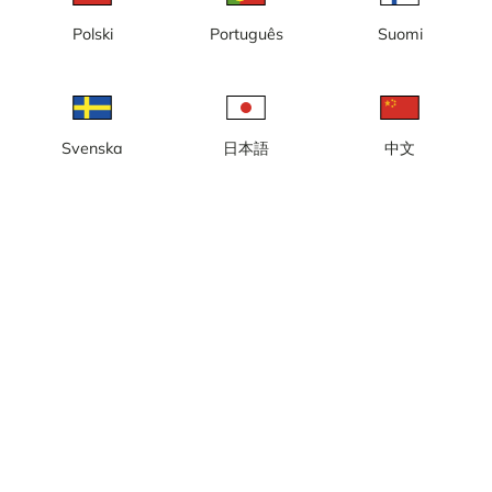
Polski
Português
Suomi
Paikallinen aika: 03.24
Verkkokamera näköalalla Solklinten Expressiin, Romme Alpiniin,
Svenska
日本語
中文
aivan Borlängen ulkopuolella.
Ilmoita kamerasta
error
Tykkää
Jaa
thumb_up
share
Lähde:
www.rommealpin.se
Kuvan päivitys
: Joka sekunti
Kategoria:
Hiihtokamerat
,
Live
Sää
Näytä imperiaaliset yksiköt
Sade:
0 mm
Tuuli:
1 m/s
Ilmankosteus:
85%
8
°C
Lähde:
AccuWeather