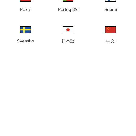
Timelapse
Tulivuori
Vesiputous
Ääni
Polski
Português
Suomi
Svenska
日本語
中文