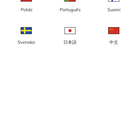
Polski
Português
Suomi
Svenska
日本語
中文
現地時間: 11:29
イドレ県フィェテルヴォーレンの Lavskrikan 丘の景色を楽しめる
ライブ ウェブカメラ。
カメラを報告する
error
いいね
共有
thumb_up
share
情報源:
www.fjatervalen.se
画像更新頻度
: 毎秒
カテゴリー:
スキー場カメラ
天気
ヤード・ポンド法で表示
降水:
0 mm
風:
9 m/s