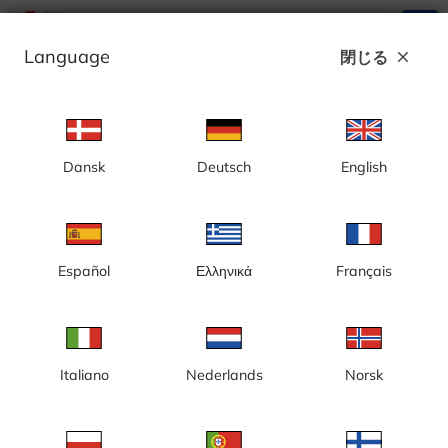
search
menu
Language
閉じる
close
広告
Dansk
Deutsch
English
フィェテルヴォーレン、ラヴスクリカン丘
陵の眺め
Español
Ελληνικά
Français
Italiano
Nederlands
Norsk