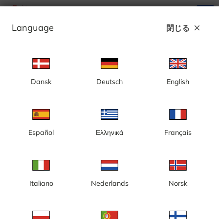
search
menu
Language
閉じる
close
広告
Dansk
Deutsch
English
[CA] ロサンゼルス、ベニスビーチ
Español
Ελληνικά
Français
Italiano
Nederlands
Norsk