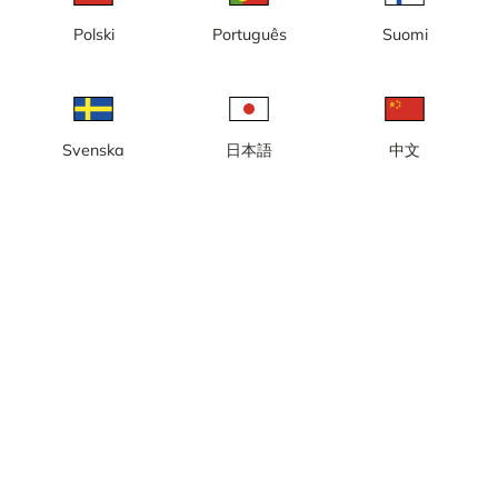
現地時間: 23:37
Polski
Português
Suomi
ロサンゼルスのベニス ビーチにあるベニス V ホテルに設置された、
音声付きのライブ回転ウェブカメラです。
カメラを報告する
error
Svenska
日本語
中文
いいね
共有
thumb_up
share
情報源:
www.teleport.camera
カテゴリー:
シティ／天気カメラ
,
ビーチ
,
ライブ
,
音声
天気
ヤード・ポンド法で表示
降水:
0 mm
風:
1 m/s
湿度:
79%
22
°C
情報源:
AccuWeather
天気予報を表示
地図で表示