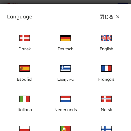
search
menu
Language
閉じる
close
広告
Dansk
Deutsch
English
[MI] ポートヒューロン、ブルーウォータ
ー橋方面の眺め
Español
Ελληνικά
Français
Italiano
Nederlands
Norsk