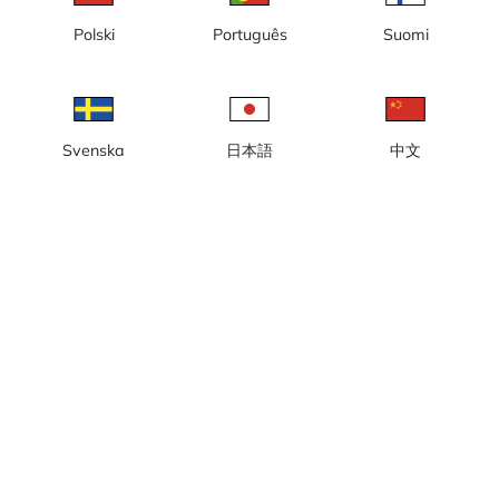
Polski
Português
Suomi
現地時間: 05:45
ポートヒューロンのライブウェブカメラ。カメラはブルーウォータ
ー・コンベンションセンターに設置されており、ミシガン州セント
クレア川とブルーウォーター橋を見渡せます。
Svenska
日本語
中文
カメラを報告する
error
いいね
共有
thumb_up
share
情報源:
streamtimelive.com
カテゴリー:
シティ／天気カメラ
,
ライブ
,
港
天気
ヤード・ポンド法で表示
降水:
0 mm
風:
1 m/s
湿度:
100%
19
°C
情報源:
AccuWeather
天気予報を表示