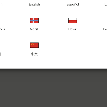
ch
English
Español
Ε
2
nds
Norsk
Polski
Po
語
中文