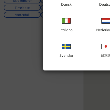
Skidkameror
Strand
Dansk
Deuts
Timelapse
Tåg
Vattenfall
Vulkan
Italiano
Nederla
Svenska
日本