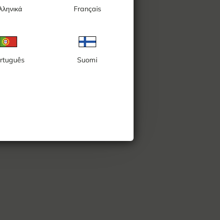
λληνικά
Français
rtuguês
Suomi