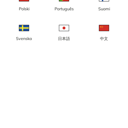
2
Polski
Português
Suomi
Svenska
日本語
中文