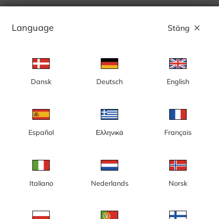
Language
Stäng
close
Dansk
Deutsch
English
Español
Ελληνικά
Français
Italiano
Nederlands
Norsk