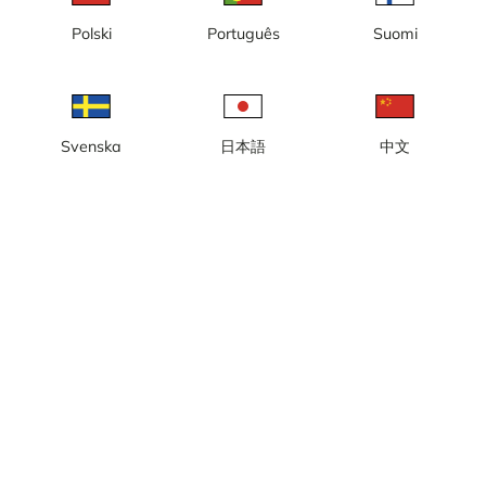
loop
Polski
Português
Suomi
Svenska
日本語
中文