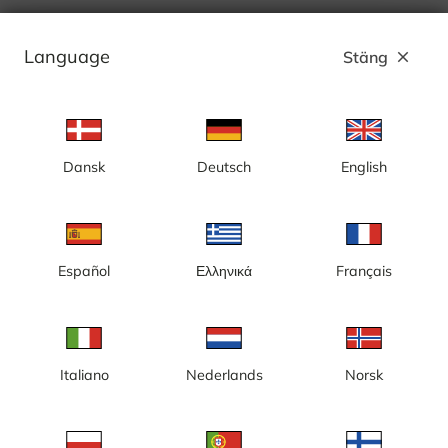
Language
Stäng
close
Dansk
Deutsch
English
Español
Ελληνικά
Français
Italiano
Nederlands
Norsk