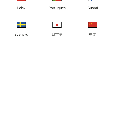
loop
Polski
Português
Suomi
Svenska
日本語
中文