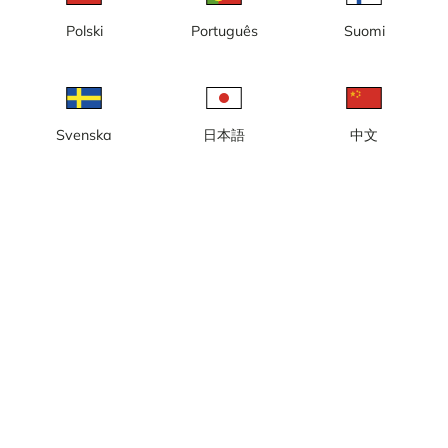
Timelapse
Tåg
Vattenfall
Vulkan
Polski
Português
Suomi
Svenska
日本語
中文