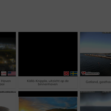
r, Haven
Källö-Knippla, uitzicht op de
Gotland, gastha
aai
binnenhaven