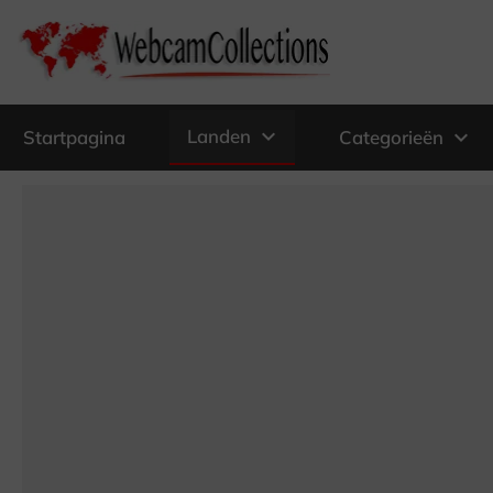
expand_more
Landen
expand_more
Startpagina
Categorieën