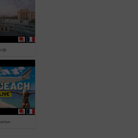
rijk
aarten