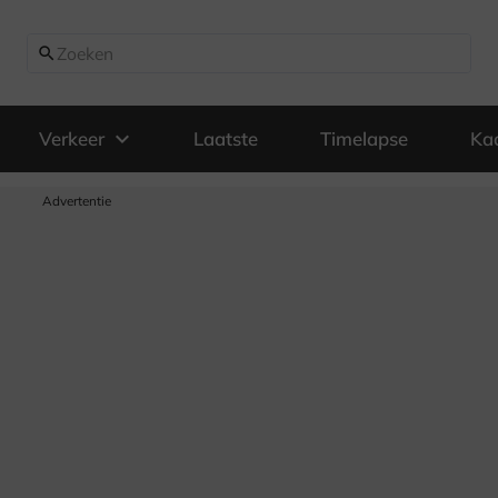
search
expand_more
Verkeer
Laatste
Timelapse
Ka
Advertentie