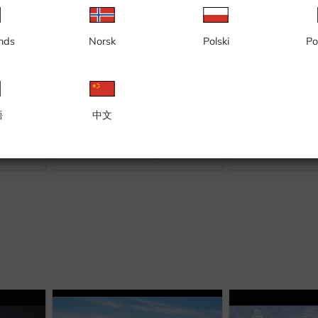
nds
Norsk
Polski
Po
語
中文
Noordkaap
Os