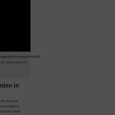
gerfjordcruiseporthe535
 en weercamera’s
rden in
s de Noorse
 passagiers
spectaculair