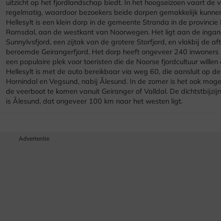
uitzicht op het fjordlandschap biedt. In het hoogseizoen vaart de 
regelmatig, waardoor bezoekers beide dorpen gemakkelijk kunne
Hellesylt is een klein dorp in de gemeente Stranda in de provincie
Romsdal, aan de westkant van Noorwegen. Het ligt aan de inga
Sunnylvsfjord, een zijtak van de grotere Storfjord, en vlakbij de a
beroemde Geirangerfjord. Het dorp heeft ongeveer 240 inwoners 
een populaire plek voor toeristen die de Noorse fjordcultuur willen
Hellesylt is met de auto bereikbaar via weg 60, die aansluit op de
Hornindal en Vegsund, nabij Ålesund. In de zomer is het ook moge
de veerboot te komen vanuit Geiranger of Valldal. De dichtstbijzij
is Ålesund, dat ongeveer 100 km naar het westen ligt.
Advertentie