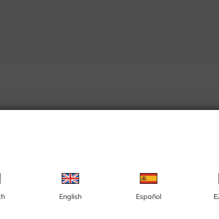
ch
English
Español
Ε
Hammerfest
Helle