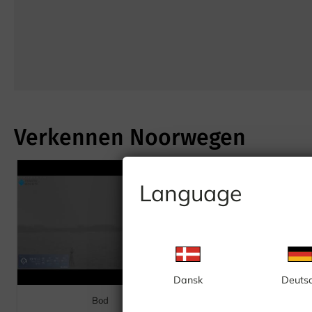
Verkennen Noorwegen
Language
Dansk
Deuts
Bod
Bodø