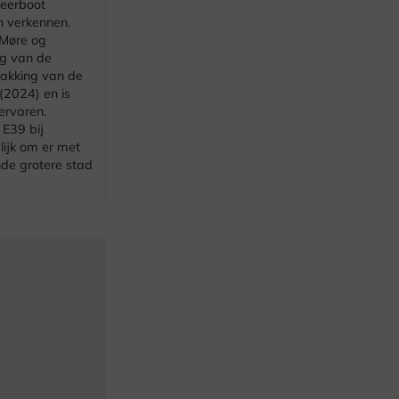
veerboot
n verkennen.
 Møre og
ng van de
ftakking van de
(2024) en is
 ervaren.
 E39 bij
lijk om er met
nde grotere stad