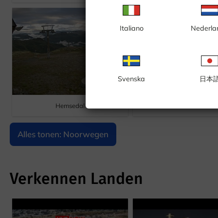
Italiano
Nederla
Svenska
日本
Hemsedal
Molde
Alles tonen: Noorwegen
Verkennen Landen