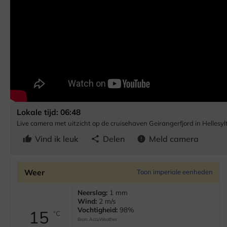
Lokale tijd: 06:48
Live camera met uitzicht op de cruisehaven Geirangerfjord in Helles
Vind ik leuk
Delen
Meld camera
thumb_up
share
error
Weer
Toon imperiale eenheden
Neerslag:
1 mm
Wind:
2 m/s
Vochtigheid:
98%
15
°C
Bron:
AccuWeather