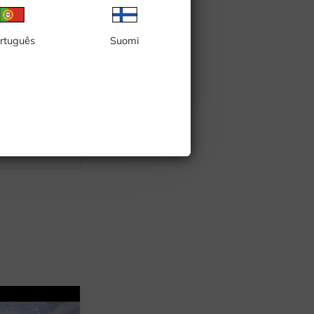
rtuguês
Suomi
lo