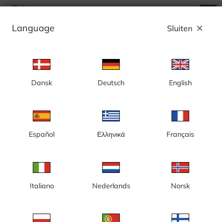
search
menu
Language
Sluiten
close
Advertentie
Dansk
Deutsch
English
Noordkaap, panorama-360
Español
Ελληνικά
Français
Italiano
Nederlands
Norsk