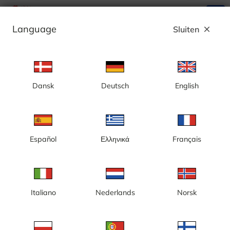
search
menu
Language
Sluiten
close
Advertentie
Dansk
Deutsch
English
Kamøyvær, gemeente Noordkaap
Español
Ελληνικά
Français
Italiano
Nederlands
Norsk