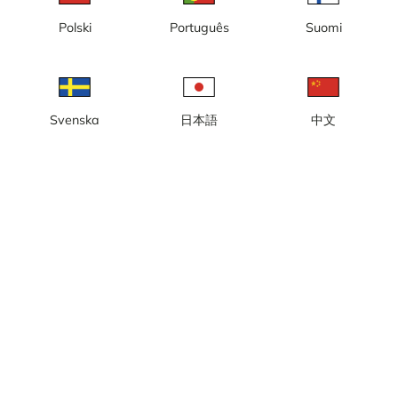
Lokale tijd: 20:02
Polski
Português
Suomi
Livecamera in het vissersdorp Kamøyvær in de gemeente
Nordkapp, aan de oostkant van het eiland Magerøya in Noord-
Noorwegen.
Meld camera
error
Svenska
日本語
中文
Vind ik leuk
Delen
thumb_up
share
Bron:
www.nordkapphavfiske.com
Categorie:
Haven
,
Live
,
Stads- en weercamera’s
Weer
Toon imperiale eenheden
Neerslag:
0 mm
Wind:
2 m/s
Vochtigheid:
87%
10
°C
Bron:
AccuWeather
Toon weersvoorspelling
Toon op kaart