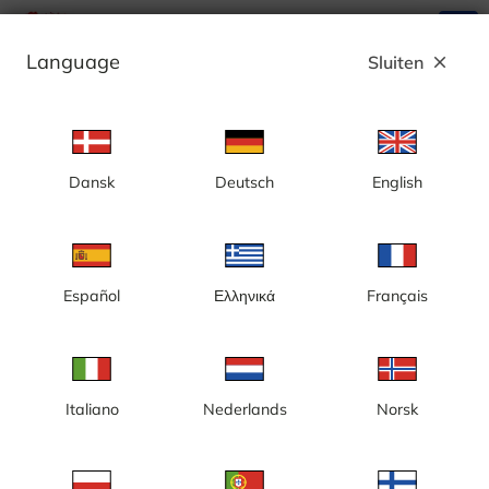
search
menu
Language
Sluiten
close
Advertentie
Dansk
Deutsch
English
Londen, Abbey Road Crossing
Español
Ελληνικά
Français
Italiano
Nederlands
Norsk