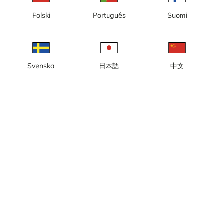
Lokale tijd: 03:18
Polski
Português
Suomi
Live webcam met audio op Abbey Road, bij de parkeerplaats
naast Abbey Road Studios, met uitzicht op Abbey Road Crossing
in Londen.
Meld camera
error
Svenska
日本語
中文
Vind ik leuk
Delen
thumb_up
share
Bron:
www.earthcam.com
Categorie:
Geluid
,
Live
,
Stads- en weercamera’s
Weer
Toon imperiale eenheden
Neerslag:
0 mm
Wind:
2 m/s
Vochtigheid:
75%
15
°C
Bron:
AccuWeather
Toon weersvoorspelling
Toon op kaart