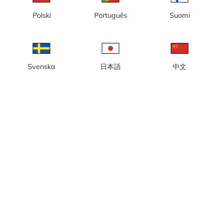
Polski
Português
Suomi
Lokale tijd: 21:32
Live webcam in de hut bovenin Luossavaarabacken in Kiruna, met
uitzicht westwaarts richting de Europese Route 10, het
Luossajärvi-meer, het Skanderna-gebergte en de hoogste berg
van Zweden, Kebnekajse, in Lapland.
Svenska
日本語
中文
Meld camera
error
Vind ik leuk
Delen
thumb_up
share
Bron:
WebcamCollections.com
Beeldupdate
: Elke seconde
Categorie:
Live
,
Skicamera’s
,
Stads- en weercamera’s
Weer
Toon imperiale eenheden
Neerslag:
0 mm
Wind:
6 m/s
Vochtigheid:
81%
10
°C
Bron:
AccuWeather