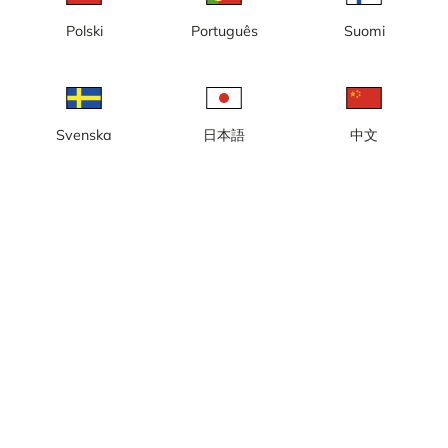
Lokale tijd: 01:26
Polski
Português
Suomi
Live webcam in Uvbergsbacken in het centrum van
Smedjebacken, Dalarna.
Meld camera
error
Svenska
日本語
中文
Vind ik leuk
Delen
thumb_up
share
Bron:
www.nskalpin.com
Beeldupdate
: Elke seconde
Categorie:
Live
,
Skicamera’s
Weer
Toon imperiale eenheden
Neerslag:
0 mm
Wind:
2 m/s
Vochtigheid:
76%
11
°C
Bron:
AccuWeather
Toon weersvoorspelling
Toon op kaart