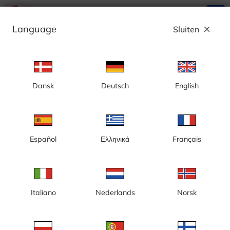
search
menu
Language
Sluiten
close
Advertentie
Dansk
Deutsch
English
Smedjebacken, Uvbergsbacken
Español
Ελληνικά
Français
Italiano
Nederlands
Norsk