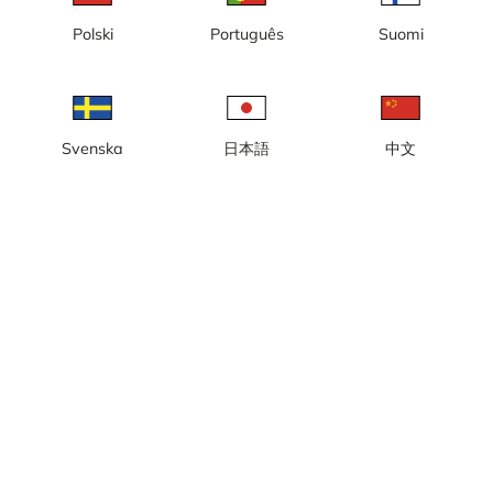
Timelapse
Trein
Vulkaan
Waterval
Polski
Português
Suomi
Svenska
日本語
中文