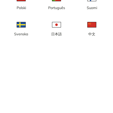
Polski
Português
Suomi
Lokal tid: 03:19 PM
Webkamera med utsikt over ytterhavnen og Østersjøen, Visby
Svenska
日本語
中文
havn.
Rapporter kamera
error
Lik
Del
thumb_up
share
Kilde:
Webcamcollections.com
Bildeoppdatering
: Hvert sekund
Kategori:
By- og værkameraer
,
Havn
Vær
Vis imperiale enheter
Nedbør:
0 mm
Vind:
9 m/s
Luftfuktighet:
52%
23
°C
Kilde:
AccuWeather