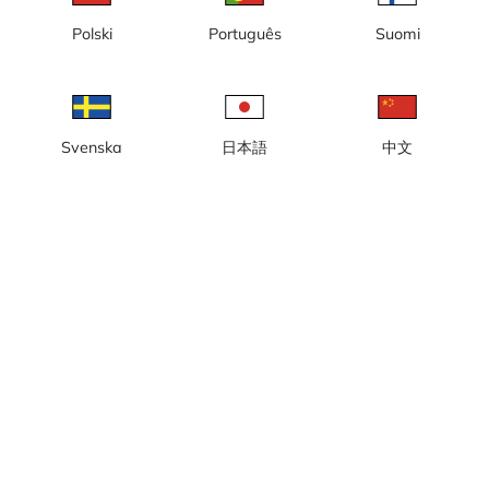
Polski
Português
Suomi
Svenska
日本語
中文
Lokal tid: 08:43 AM
Webkamera 2 (3) ved byggingen av Sigtuna Stadsängar, en ny
bydel i Sigtuna.
Rapporter kamera
error
Lik
Del
thumb_up
share
Kilde:
www.sigtunastadsangar.se
Bildeoppdatering
: 5 minutter
Kategori:
Byggekameraer
Vær
Vis imperiale enheter
Nedbør:
0 mm
Vind:
3 m/s