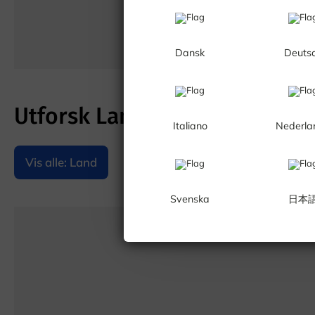
Dansk
Deuts
Utforsk Land
Italiano
Nederla
Vis alle: Land
Svenska
日本