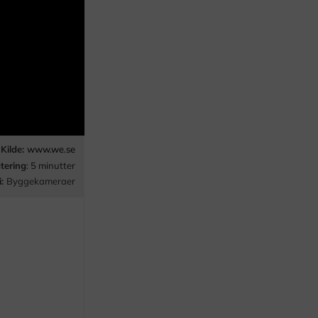
Kilde:
www.we.se
tering
: 5 minutter
i:
Byggekameraer