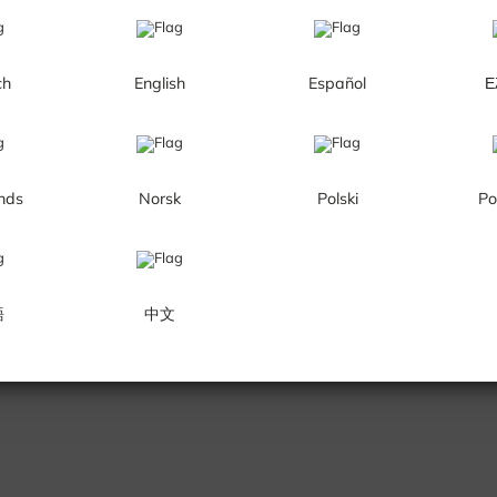
ch
English
Español
Ε
nds
Norsk
Polski
Po
語
中文
Annonse