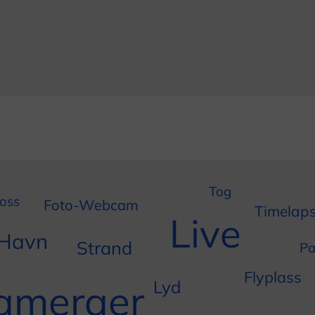
Tog
oss
Foto-Webcam
Timelap
Live
Havn
Strand
Pa
Flyplass
ameraer
Lyd