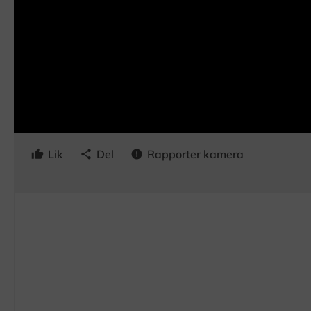
Lik
Del
Rapporter kamera
thumb_up
share
error