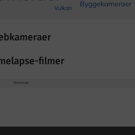
Byggekameraer
Vulkan
webkameraer
melapse-filmer
Annonse