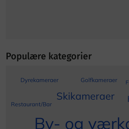
Populære kategorier
Dyrekameraer
Golfkameraer
F
Skikameraer
Restaurant/Bar
By- og værk