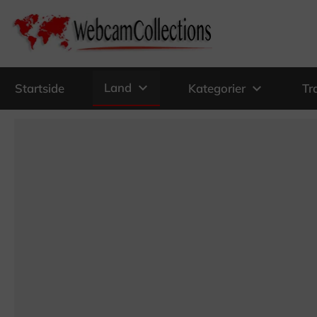
expand_more
Land
expand_more
Startside
Kategorier
Tr