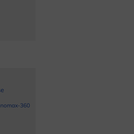
se
nomax-360