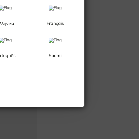
λληνικά
Français
rtuguês
Suomi