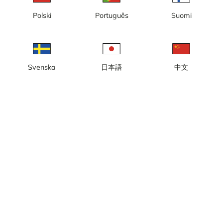
Polski
Português
Suomi
Bad Wildungen
Baden-Baden
Svenska
日本語
中文
Bremen
Darmstadt