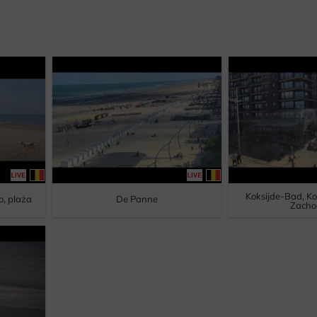
Koksijde-Bad, Ko
o, plaża
De Panne
Zacho