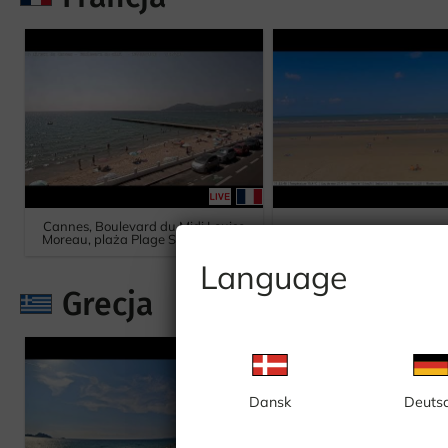
Cannes, Boulevard du Midi Louise
Fort-Mahon-Plag
Moreau, plaża Plage Sud Aviation
Language
Grecja
Dansk
Deuts