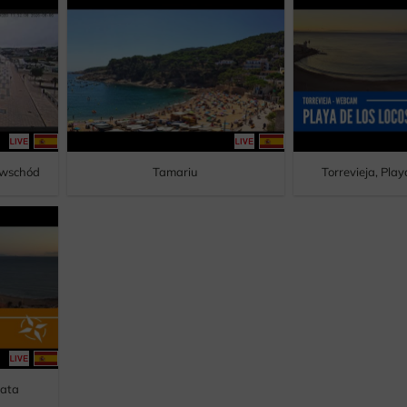
a wschód
Tamariu
Torrevieja, Play
Mata