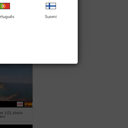
rtuguês
Suomi
, plaża Limenas,
imenas
ar 1(2), plaża
ero