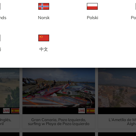
nds
Norsk
Polski
Po
Thassos, Limenas
Kapsali
Rodos, Kallithea, Plaża Kallithea
port L
語
中文
Inglés,
Gran Canaria, Pozo Izquierdo,
L'Ametlla de M
il
surfing w Playa de Pozo Izquierdo
Algh