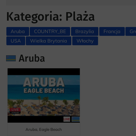
Kategoria: Plaża
Aruba
COUNTRY_BE
Brazylia
Francja
Gr
USA
Wielka Brytania
Włochy
Aruba
Aruba, Eagle Beach