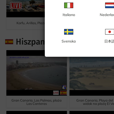
Italiano
Nederla
Korfu, Arillas, Plaża Arillas
Kythera, Kapsali, plaża 
Hiszpania
Svenska
日本
Gran Canaria, Las Palmas, plaża
Gran Canaria, Playa del 
Las Canteras
widok na plażę El Ver