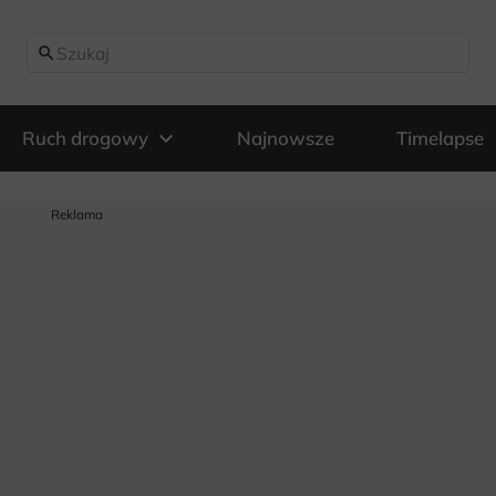
search
expand_more
Ruch drogowy
Najnowsze
Timelapse
Reklama