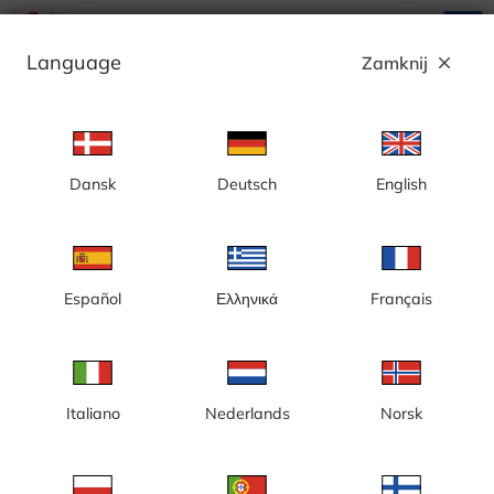
search
menu
Language
Zamknij
close
Reklama
Dansk
Deutsch
English
[MI] Port Huron, widok w stronę mostu
Blue Water
Español
Ελληνικά
Français
Italiano
Nederlands
Norsk