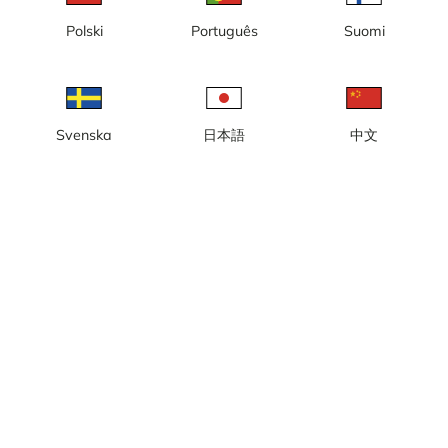
Polski
Português
Suomi
Czas lokalny: 11:13
Kamera internetowa na żywo w Port Huron. Kamera
zamontowana jest w Centrum Kongresowym Blue Water, z
widokiem na rzekę St. Clair i most Blue Water w stanie Michigan.
Svenska
日本語
中文
Zgłoś kamerę
error
Lubię to
Udostępnij
thumb_up
share
Źródło:
streamtimelive.com
Kategoria:
Kamery miejskie/pogodowe
,
Na żywo
,
Port
Pogoda
Pokaż w jednostkach imperialnych
Opady:
0 mm
Wiatr:
3 m/s
Wilgotność:
60%
25
°C
Źródło:
AccuWeather
Pokaż prognozę pogody