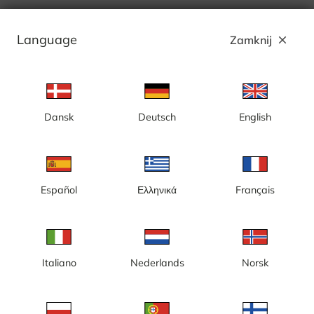
Language
Zamknij
close
Dansk
Deutsch
English
Español
Ελληνικά
Français
Italiano
Nederlands
Norsk