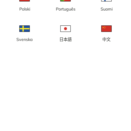
Polski
Português
Suomi
阿尔维斯尧尔
Svenska
日本語
中文
阿尔耶普卢格
奥尔萨·格伦克利特