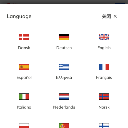
search
menu
Language
关闭
close
广告
Dansk
Deutsch
English
瑞典
瑞典位于北欧斯堪的纳维亚半岛东部。瑞典、丹麦、挪威、冰岛和
芬兰的领土被称为北欧地区。瑞典幅员辽阔，国土狭长。南北长
1600 公里，东西宽 500 公里。瑞典西部与挪威接壤，东北部与芬
Español
Ελληνικά
Français
兰接壤。瑞典的海岸线与北欧邻国丹麦、挪威、奥兰群岛和芬兰接
壤。历史上，瑞典分为斯韦阿兰、约塔兰和诺尔兰三个地区。湖泊
和大型河流占瑞典国土面积的近十分之一。瑞典拥有大片针叶林，
阅读更多
但尽管如此，该国仍有 27,000 平方公里的土地为可耕地。瑞典的气
候反映了该国的地理特征。该国大部分地区气候温和，但最北部的
山区属于亚北极气候。瑞典是一个君主立宪制国家。国王卡尔十六
世·古斯塔夫没有实际的政治权力，议会是国家的最高权力机构。瑞
Italiano
Nederlands
Norsk
典是欧盟成员国，但保留了克朗作为其货币。瑞典也是北约成员
国。瑞典是北欧地区人口最多的国家，拥有1050万居民。其中近
250万人居住在斯德哥尔摩及其周边地区。该国北部地区人口稀少。
在我们的网站上，您可以体验到许多实时网络摄像头、实时摄像
头、实时流媒体、缩时视频、电影、天气、天气预报和温度信息。