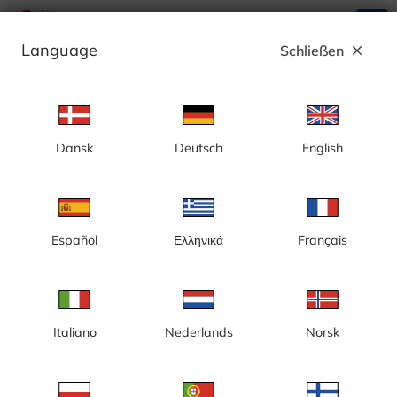
search
menu
Language
Schließen
close
Anzeige
Dansk
Deutsch
English
Göteborg, Masthuggskajen, Bau, neue
Halbinsel, neue Büros - Schweden
Español
Ελληνικά
Français
Italiano
Nederlands
Norsk