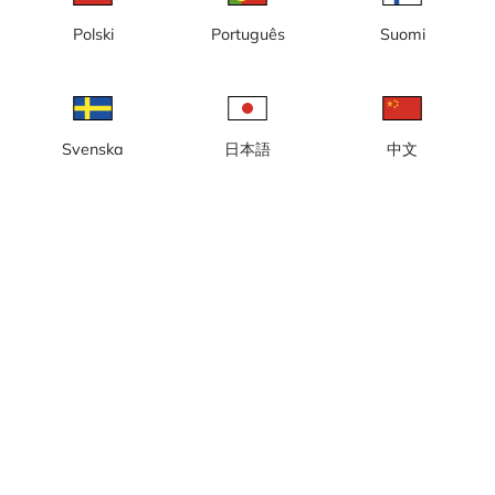
Polski
Português
Suomi
Svenska
日本語
中文
Lokale Zeit: 05:32
Verfolgen Sie den Bau des Global Business Gate in Göteborg auf
der neuen Halbinsel am Masthuggskajen.
Kamera melden
error
Gefällt mir
Teilen
thumb_up
share
Quelle:
www.globalbusinessgate.se
Bildaktualisierung
: 5 Minuten
Kategorie:
Stadt-/Wetterkamera
,
Konstruktion
Wetter
Imperiale Einheiten anzeigen
Niederschlag:
0 mm
Wind:
5 m/s