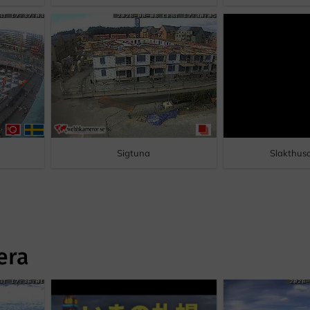
Sigtuna
Slakthus
era