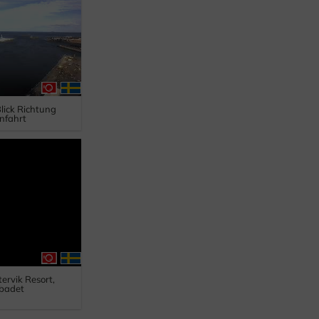
lick Richtung
nfahrt
tervik Resort,
sbadet