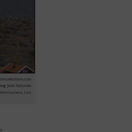
mcollections.com
ung
: Jede Sekunde
etterkamera
,
Live
er