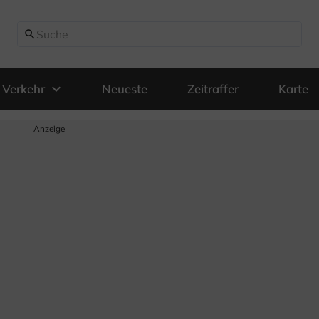
search
expand_more
Verkehr
Neueste
Zeitraffer
Karte
Anzeige