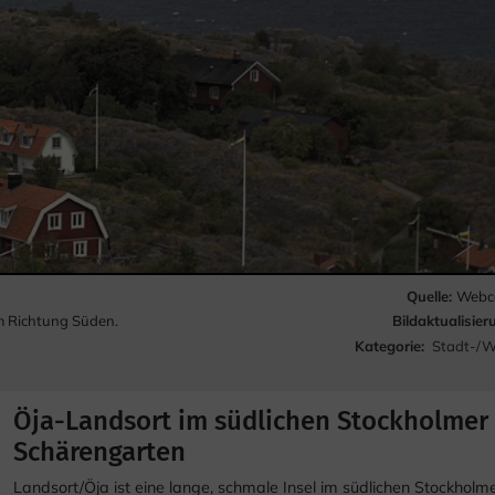
Quelle:
Webca
Bildaktualisier
m Richtung Süden.
Kategorie:
Stadt-/W
Öja-Landsort im südlichen Stockholmer
Schärengarten
Landsort/Öja ist eine lange, schmale Insel im südlichen Stockholm