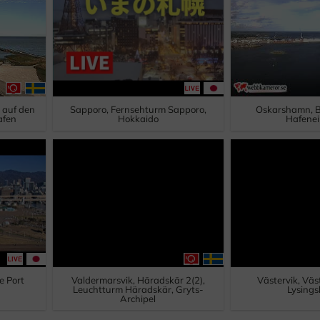
k auf den
Sapporo, Fernsehturm Sapporo,
Oskarshamn, B
afen
Hokkaido
Hafenei
e Port
Valdermarsvik, Häradskär 2(2),
Västervik, Väs
Leuchtturm Häradskär, Gryts-
Lysing
Archipel