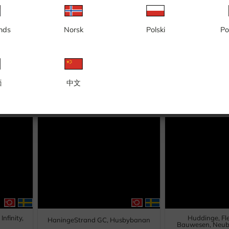
nds
Norsk
Polski
Po
lick Richtung Västerhamn
Blick zum Leuchtturm vo
語
中文
nfinity,
Huddinge, Fl
HaningeStrand GC, Husbybanan
Bauwesen, Neu