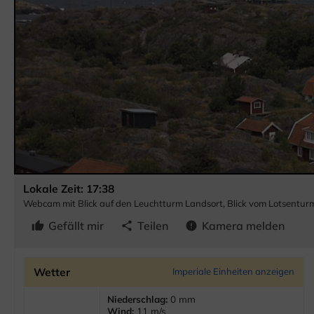
Lokale Zeit: 17:38
Webcam mit Blick auf den Leuchtturm Landsort, Blick vom Lotsentur
Gefällt mir
Teilen
Kamera melden
thumb_up
share
error
Wetter
Imperiale Einheiten anzeigen
Niederschlag:
0 mm
Wind:
11 m/s