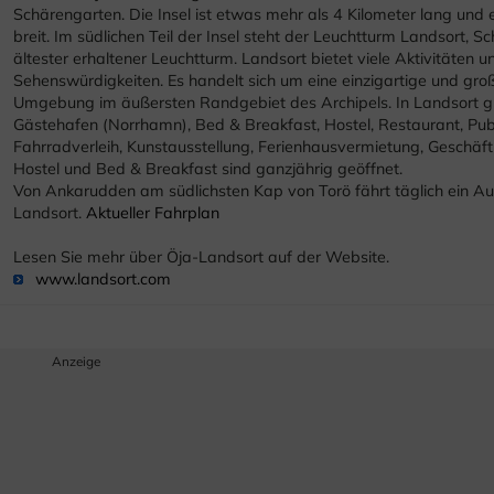
Schärengarten. Die Insel ist etwas mehr als 4 Kilometer lang und
breit. Im südlichen Teil der Insel steht der Leuchtturm Landsort, 
ältester erhaltener Leuchtturm. Landsort bietet viele Aktivitäten u
Sehenswürdigkeiten. Es handelt sich um eine einzigartige und gro
Umgebung im äußersten Randgebiet des Archipels. In Landsort gi
Gästehafen (Norrhamn), Bed & Breakfast, Hostel, Restaurant, Pub
Fahrradverleih, Kunstausstellung, Ferienhausvermietung, Geschäf
Hostel und Bed & Breakfast sind ganzjährig geöffnet.
Von Ankarudden am südlichsten Kap von Torö fährt täglich ein A
Landsort.
Aktueller Fahrplan
Lesen Sie mehr über Öja-Landsort auf der Website.
www.landsort.com
Anzeige