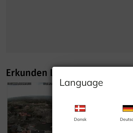
Erkunden Landsort/Insel Öja
Language
Dansk
Deuts