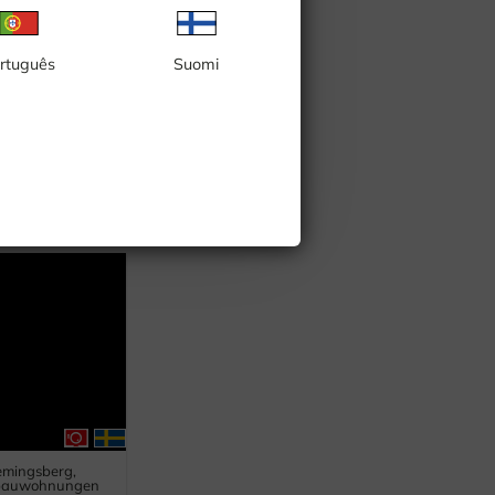
rtuguês
Suomi
n Landsort
emingsberg,
bauwohnungen