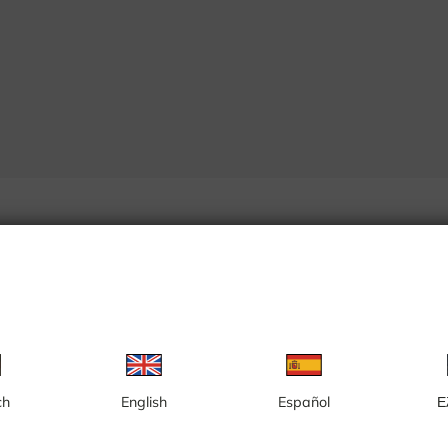
ch
English
Español
Ε