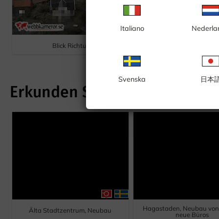
Italiano
Nederla
Blick Richtung Österhamn
B
Svenska
日本
Erkunden Stockholm
Hagastaden, Neubau von I
Älta Stadtzentrum, Neubau
neue Büros