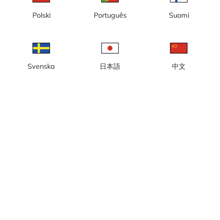
Polski
Português
Suomi
Κίτσμπιελ, θέα ανατολικά προς
Άγιος Αντώνιος
τη γραμμή τερματισμού και την
περιοχή τερματισμού του
αγώνα Hahnenkamm
Svenska
日本語
中文
Κίτσμπιελ, θέα βόρεια προς το
Τσελ αμ Ζέε - Καπρούν
σημείο εκκίνησης και την
περιοχή εκκίνησης του αγώνα
Hahnenkamm