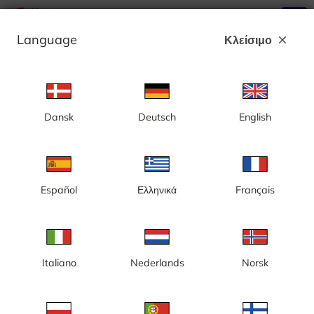
search
menu
Language
Κλείσιμο
close
Διαφήμιση
Dansk
Deutsch
English
Κατηγορία: Κάμερες σκι
Αυστρία
Γαλλία
Γερμανία
Νορβηγία
Ολλανδία
Σουηδία
Φινλανδία
Español
Ελληνικά
Français
Αυστρία
Italiano
Nederlands
Norsk