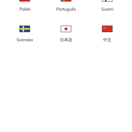
Polski
Português
Suomi
Τοπική ώρα: 01:26 μ.μ.
Öja - θέα από τον Πύργο Pilot νότια προς τον φάρο Landsort.
Αναφορά κάμερας
error
Svenska
日本語
中文
Μου αρέσει
Κοινοποίηση
thumb_up
share
Πηγή:
Webcamcollections.com
Συχνότητα ενημέρωσης εικόνας
: Κάθε δευτερόλεπτο
Κατηγορία:
Ζωντανά
,
Κάμερες πόλης/καιρού
Καιρός
Εμφάνιση σε αγγλικές μονάδες
Βροχόπτωση:
0 mm
Άνεμος:
8 m/s
Υγρασία:
81%
20
°C
Πηγή:
AccuWeather
Εμφάνιση πρόγνωσης καιρού