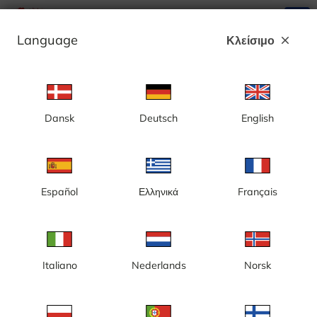
search
menu
Language
Κλείσιμο
close
Διαφήμιση
Dansk
Deutsch
English
Στοκχόλμη, Öja, θέα προς τον φάρο
Landsort
Español
Ελληνικά
Français
Italiano
Nederlands
Norsk