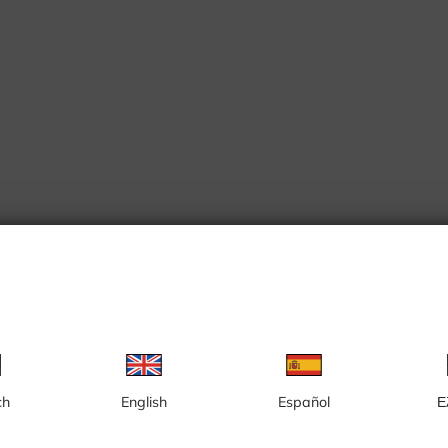
ρμαλμ
ch
English
Español
Ε