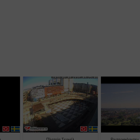
μ
Πλατεία Σεργέλ
Ρινταρφιάρντεν