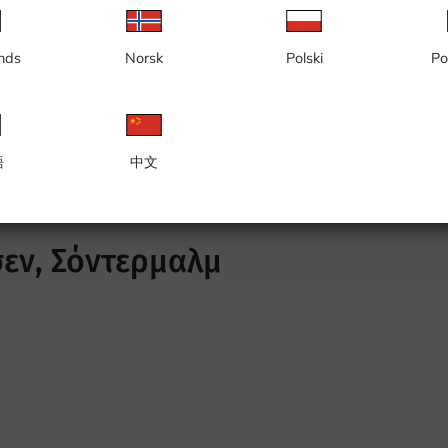
nds
Norsk
Polski
Po
語
中文
 Södermalmstorg, Riddarfjärden
Slussen, Stadsgården, είσοδος
εν, Σόντερμαλμ