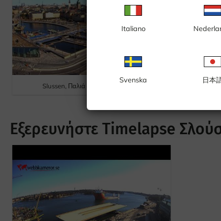
Italiano
Nederla
Svenska
日本
Slussen, Παλιά Πόλη, Slussenplan
Slussen,
Εξερευνήστε Timelapse Σλούσ