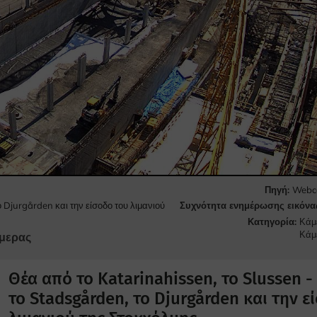
Πηγή:
Webca
Συχνότητα ενημέρωσης εικόνα
 Djurgården και την είσοδο του λιμανιού
Κατηγορία:
Κάμ
Κάμ
μερας
Θέα από το Katarinahissen, το Slussen -
το Stadsgården, το Djurgården και την ε