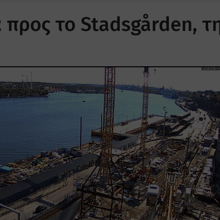
α προς το Stadsgården, τ