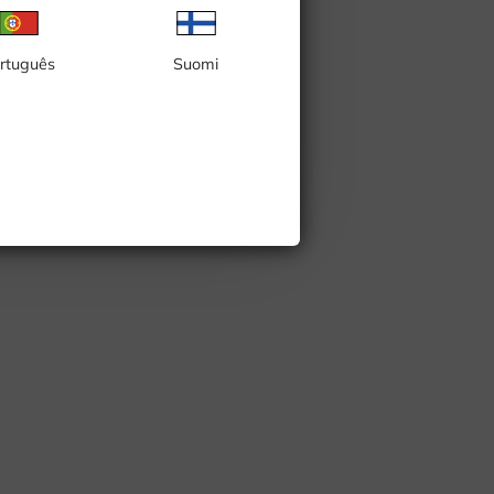
rtuguês
Suomi
 της Στοκχόλμης