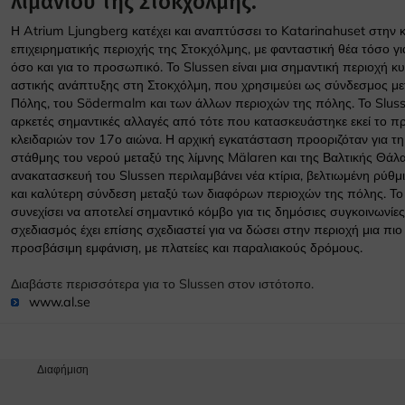
λιμανιού της Στοκχόλμης.
Η Atrium Ljungberg κατέχει και αναπτύσσει το Katarinahuset στην κ
επιχειρηματικής περιοχής της Στοκχόλμης, με φανταστική θέα τόσο για
όσο και για το προσωπικό. Το Slussen είναι μια σημαντική περιοχή κ
αστικής ανάπτυξης στη Στοκχόλμη, που χρησιμεύει ως σύνδεσμος με
Πόλης, του Södermalm και των άλλων περιοχών της πόλης. Το Sluss
αρκετές σημαντικές αλλαγές από τότε που κατασκευάστηκε εκεί το 
κλειδαριών τον 17ο αιώνα. Η αρχική εγκατάσταση προοριζόταν για τη
στάθμης του νερού μεταξύ της λίμνης Mälaren και της Βαλτικής Θάλ
ανακατασκευή του Slussen περιλαμβάνει νέα κτίρια, βελτιωμένη ρύθ
και καλύτερη σύνδεση μεταξύ των διαφόρων περιοχών της πόλης. Το
συνεχίσει να αποτελεί σημαντικό κόμβο για τις δημόσιες συγκοινωνίες
σχεδιασμός έχει επίσης σχεδιαστεί για να δώσει στην περιοχή μια πιο 
προσβάσιμη εμφάνιση, με πλατείες και παραλιακούς δρόμους.
Διαβάστε περισσότερα για το Slussen στον ιστότοπο.
www.al.se
Διαφήμιση