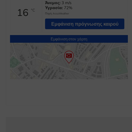
Άνεμος:
3 m/s
Υγρασία:
72%
16
°C
Πηγή:
AccuWeather
Εμφάνιση πρόγνωσης καιρού
Εμφάνιση στον χάρτη