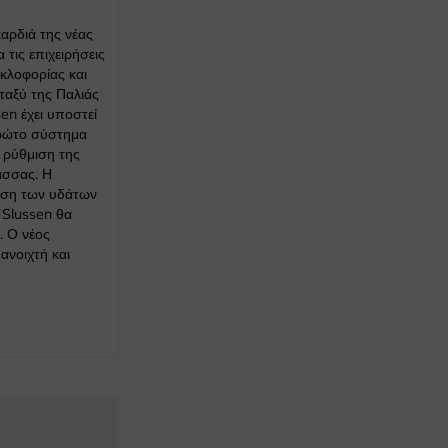
αρδιά της νέας
 τις επιχειρήσεις
υκλοφορίας και
ταξύ της Παλιάς
en έχει υποστεί
πρώτο σύστημα
 ρύθμιση της
ασσας. Η
μιση των υδάτων
 Slussen θα
. Ο νέος
ανοιχτή και