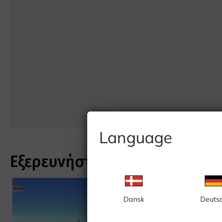
Language
Εξερευνήστε Σλούσεν, Σόντε
Dansk
Deuts