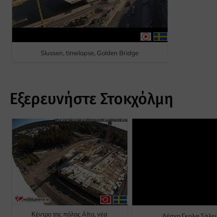
Slussen, timelapse, Golden Bridge
Εξερευνήστε Στοκχόλμη
Κέντρο της πόλης Älta, νέα
Λέσχη Γκολφ Σάλε