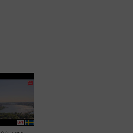
, Κούνγκσχολμ