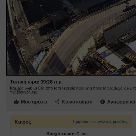
Τοπική ώρα: 09:27 π.μ.
Κάμερα web με θέα από το τελεφερίκ Katarina προς το Stadsgården, το
της Στοκχόλμης.
Μου αρέσει
Κοινοποίηση
Αναφορά κά
thumb_up
share
error
Καιρός
Εμφάνιση σε αγγλικές μονάδες
Βροχόπτωση:
0 mm