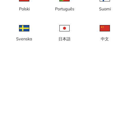
Polski
Português
Suomi
Svenska
日本語
中文
Skicka
Om webcamcollections.com
Integritetspolicy
Användarvillkor
Cookies
Samtyckeinställningar
Annonsera hos oss / Om våra annonser
Nyhetsbrev