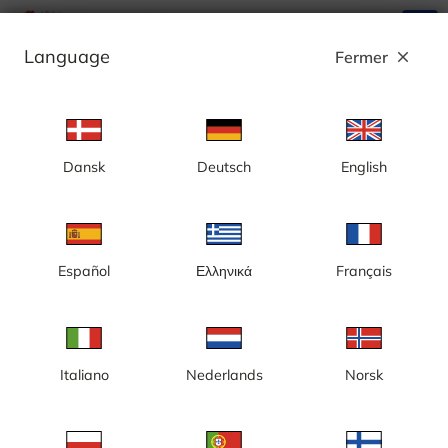
search
menu
Language
Fermer
close
Annonce
Dansk
Deutsch
English
Rio de Janeiro, Copacabana
Español
Ελληνικά
Français
Italiano
Nederlands
Norsk