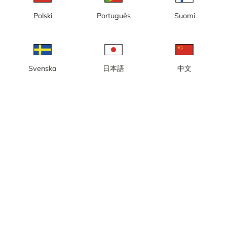
Heure locale: 08:31
Polski
Português
Suomi
La webcam en direct est située dans la partie sud de Copacabana
à Rio de Janeiro, et offre une vue sur la plage et l'océan Atlantique.
Signaler la caméra
error
Svenska
日本語
中文
J'aime
Partager
thumb_up
share
Source:
www.homesinrio.com
Catégorie:
Caméra de ville/météo
,
En direct
,
Palge
Météo
Afficher les unités impériales
Précipitations:
0 mm
Vent:
2 m/s
Humidité:
75%
24
°C
Source:
AccuWeather
Afficher les prévisions
météorologiques
Afficher sur la carte