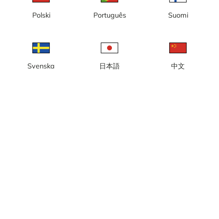
TODO
Polski
Português
Suomi
Prix et contact
Contactez-nous pour vos demandes, questions et
tarifs concernant nos catégories.
Svenska
日本語
中文
Email :
annons@webcamcollections.com
Téléphone : +46-(0)493-12150
À propos de webcamcollections.com
Politique de confidentialité
Conditions d'utilisation
Cookies