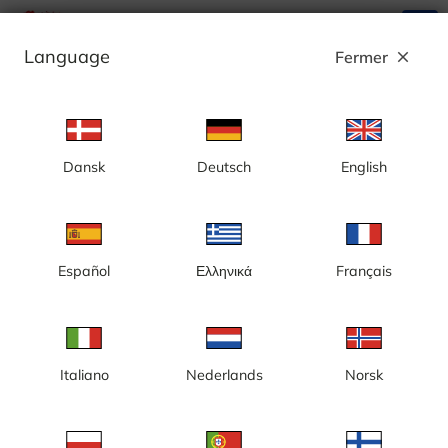
search
menu
Language
Fermer
close
Annonce
Dansk
Deutsch
English
Gotland, port de Visby, vue vers le port
d'accueil - Suède
Español
Ελληνικά
Français
Italiano
Nederlands
Norsk