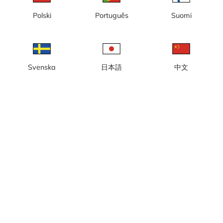
Polski
Português
Suomi
Heure locale: 04:06
Webcam avec vue vers le port d'accueil, Skeppsbron, Hamngatan,
le port de Visby.
Signaler la caméra
error
Svenska
日本語
中文
J'aime
Partager
thumb_up
share
Source:
Webcamcollections.com
Fréquence de mise à jour
: Chaque seconde
Catégorie:
Caméra de ville/météo
,
Port
Météo
Afficher les unités impériales
Précipitations:
0 mm
Vent:
6 m/s
Humidité:
82%
19
°C
Source:
AccuWeather
Afficher les prévisions
météorologiques