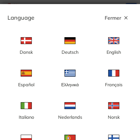
search
menu
Language
Fermer
close
Annonce
Dansk
Deutsch
English
- Suède
Español
Ελληνικά
Français
Italiano
Nederlands
Norsk
Gare supérieure Ost 6:an
Station de vallée nord 6