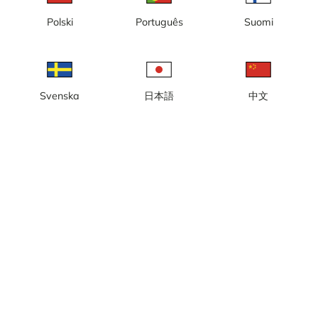
Polski
Português
Suomi
Svenska
日本語
中文
Station de vallée Ost 6:an
Station de vallée Väst 6:an
Télécabine sud de la station
Västbacken
de vallée