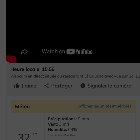
Heure locale: 15:56
Webcam en direct située au restaurant El Gaucho avec vue sur Soi 
J'aime
Partager
Signaler la caméra
thumb_up
share
error
Météo
Afficher les unités impériales
Précipitations:
0 mm
Vent:
3 m/s
Humidité:
63%
32
°C
Source:
AccuWeather