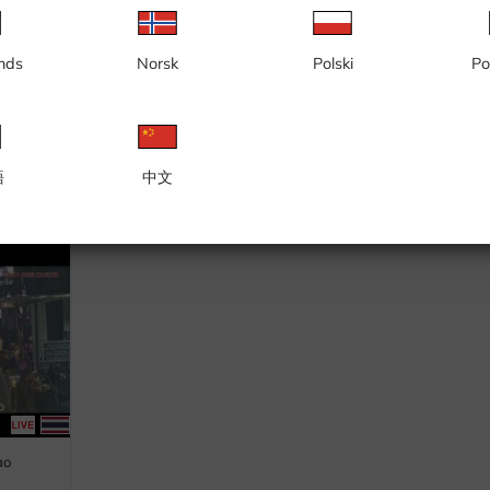
nds
Norsk
Polski
Po
語
中文
 et Soi
Koh Phangan, plage de Haad Rin,
Koh Samui, C
maison de Sanskara
ao