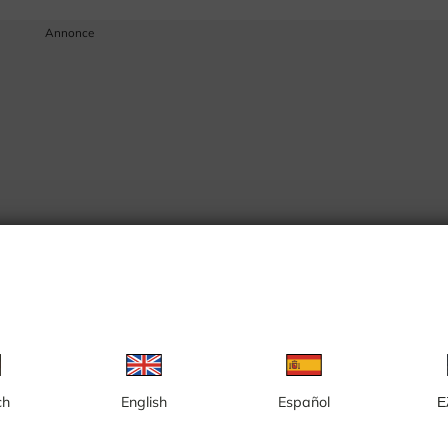
Annonce
ch
English
Español
Ε