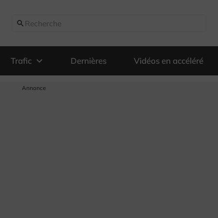
search
expand_more
Trafic
Dernières
Vidéos en accéléré
Annonce