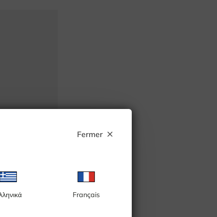
Fermer
close
λληνικά
Français