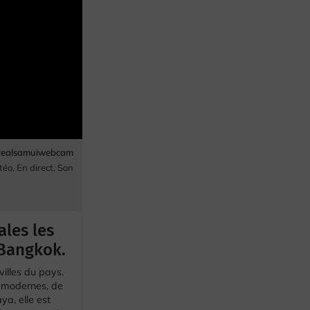
erealsamuiwebcam
téo
,
En direct
,
Son
ales les
 Bangkok.
villes du pays.
s modernes, de
a, elle est