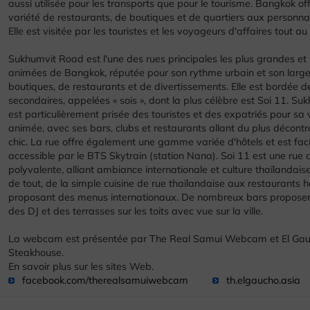
aussi utilisée pour les transports que pour le tourisme. Bangkok o
variété de restaurants, de boutiques et de quartiers aux personnal
Elle est visitée par les touristes et les voyageurs d'affaires tout au
Sukhumvit Road est l'une des rues principales les plus grandes et 
animées de Bangkok, réputée pour son rythme urbain et son large
boutiques, de restaurants et de divertissements. Elle est bordée de
secondaires, appelées « sois », dont la plus célèbre est Soi 11. Su
est particulièrement prisée des touristes et des expatriés pour sa 
animée, avec ses bars, clubs et restaurants allant du plus décontr
chic. La rue offre également une gamme variée d'hôtels et est fac
accessible par le BTS Skytrain (station Nana). Soi 11 est une rue
polyvalente, alliant ambiance internationale et culture thaïlandais
de tout, de la simple cuisine de rue thaïlandaise aux restaurant
proposant des menus internationaux. De nombreux bars proposent
des DJ et des terrasses sur les toits avec vue sur la ville.
La webcam est présentée par The Real Samui Webcam et El Gau
Steakhouse.
En savoir plus sur les sites Web.
facebook.com/therealsamuiwebcam
th.elgaucho.asia