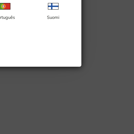
rtuguês
Suomi
rystal Beach