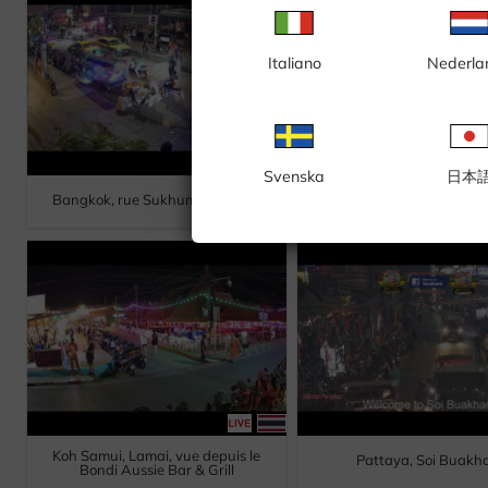
Italiano
Nederla
Svenska
日本
Bangkok, Sukhumvit Road
Bangkok, rue Sukhumvit, Soi 11
Sukhumvit 19
Koh Samui, Lamai, vue depuis le
Pattaya, Soi Buakh
Bondi Aussie Bar & Grill