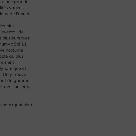
ffre une grande
ités variées.
 long de l'année.
les plus
 éventail de
 plusieurs rues
khumvit Soi 11
vie nocturne
acté au plus
ilement
 dynamique et
e. On y trouve
s haut de gamme
 des concerts,
cho Argentinian