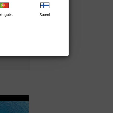
rtuguês
Suomi