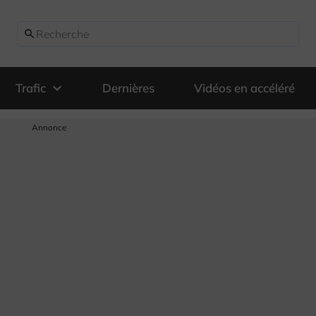
search
expand_more
Trafic
Dernières
Vidéos en accéléré
Annonce