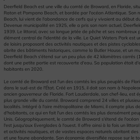
Deerfield Beach est une ville du comté de Broward, en Floride, sit
Raton et Pompano Beach, et bordée par l'océan Atlantique. Son n
Beach, lui vient de l'abondance de cerfs qui y vivaient au début du
Devenue municipalité en 1925, elle a pris son nom actuel, Deerfie
1939. Le littoral, avec sa longue jetée de pêche et ses nombreux p
élément central de l'identité de la ville. Le Quiet Waters Park est u
de loisirs proposant des activités nautiques et des pistes cyclables.
abrite des bâtiments historiques, comme la Butler House, et un mu
Deerfield Beach s'étend sur un peu plus de 42 kilomètres carrés (1
dont une petite partie est recouverte d'eau. Sa population était d
habitants en 2020.
Le comté de Broward est l'un des comtés les plus peuplés de Flori
dans le sud-est de l'État. Créé en 1915, il doit son nom à Napole
ancien gouverneur de Floride. Fort Lauderdale, son chef-lieu, est 
plus grande ville du comté. Broward comprend 24 villes et plusieur
localités. Intégré à l'aire métropolitaine de Miami, il compte plus de
d'habitants, ce qui en fait l'un des comtés les plus densément peu
Unis. Géographiquement, le comté de Broward s'étend de l'océan 
l'est jusqu'aux Everglades à l'ouest. Il offre ainsi à la fois un littora
et activités nautiques, et de vastes espaces naturels abritant de
et une faune abondante. Son économie diversifiée repose sur le to