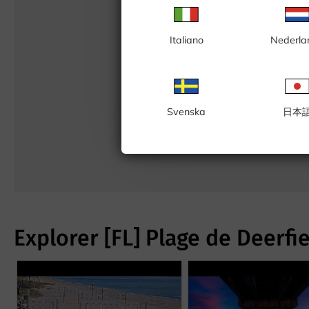
Italiano
Nederla
Svenska
日本
Explorer [FL] Plage de Deerfi