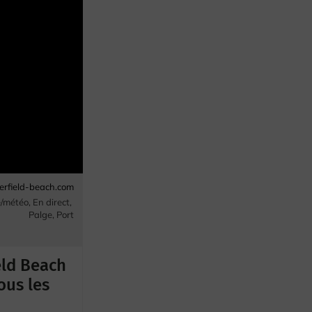
rfield-beach.com
e/météo
,
En direct
,
Palge
,
Port
eld Beach
ous les