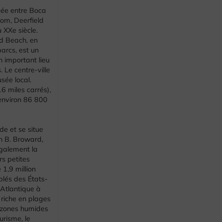
uée entre Boca
om, Deerfield
 XXe siècle.
ld Beach, en
arcs, est un
n important lieu
 Le centre-ville
sée local.
6 miles carrés),
'environ 86 800
de et se situe
on B. Broward,
également la
s petites
 1,9 million
plés des États-
Atlantique à
l riche en plages
s zones humides
urisme, le