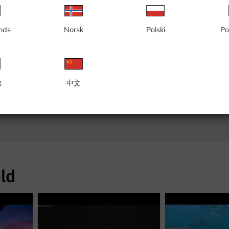
nds
Norsk
Polski
Po
語
中文
eld