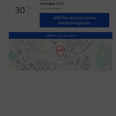
Humidité:
80%
30
°C
Source:
AccuWeather
Afficher les prévisions
météorologiques
Afficher sur la carte