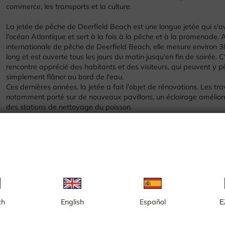
commerce, les transports et la culture.
La jetée de pêche de Deerfield Beach est une longue jetée qui s'
l'océan Atlantique et sert à la fois à la pêche et à la promenade. 
internationale de pêche de Deerfield Beach, elle mesure environ 
long et est ouverte tous les jours du matin jusqu'en fin de soirée. C
rencontre apprécié des habitants et des visiteurs, qui peuvent y p
simplement flâner au bord de l'eau.
Ces dernières années, la jetée a fait l'objet de rénovations. Les tr
notamment porté sur de nouveaux pavillons, un éclairage amélioré
des stations de nettoyage du poisson.
Depuis la jetée, on peut admirer la mer et suivre le mouvement de 
en fait un lieu de rassemblement naturel.
La webcam est présentée par la ville de Deerfield Beach.
Pour en savoir plus, consultez le site web :
www.deerfield-beach.com
ch
English
Español
Ε
Annonce