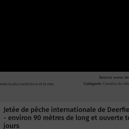
Source:
www. dee
Catégorie:
Caméra de vill
etée la plus extérieure et la mer.
Jetée de pêche internationale de Deerfi
- environ 90 mètres de long et ouverte t
jours