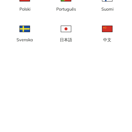
Polski
Português
Suomi
Heure locale: 01:09
Caméra rotative en direct montrant la rivière Détroit depuis le
musée Dossin de Détroit, où elle est installée. Vue du port et du
trafic fluvial. La caméra effectue une rotation prédéfinie jusqu'au
passage d'un navire. Si un opérateur est disponible, il effectuera
Svenska
日本語
中文
un zoom sur le navire.
Signaler la caméra
error
J'aime
Partager
thumb_up
share
Source:
boatnerd.com
Catégorie:
Caméra de ville/météo
,
En direct
,
Port
,
Son
Météo
Afficher les unités impériales
Précipitations:
1 mm
Vent:
0 m/s
Humidité:
97%
22
°C
Source:
AccuWeather
Afficher les prévisions