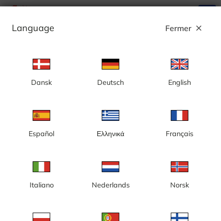
search
menu
Language
Fermer
close
Annonce
Dansk
Deutsch
English
[MI] Rivière Détroit, caméra en direct
rotative du musée Dossin - États-Unis
Español
Ελληνικά
Français
Italiano
Nederlands
Norsk