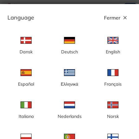
search
menu
Language
Fermer
close
Annonce
Dansk
Deutsch
English
[NV] Las Vegas, La Sphère - États-Unis
Español
Ελληνικά
Français
Italiano
Nederlands
Norsk