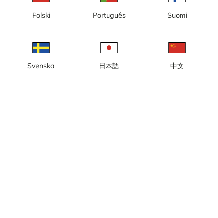
Heure locale: 09:48
Polski
Português
Suomi
Caméra en direct à The Sphere où vous pouvez souvent découvrir
des animations LED colorées, des motifs artistiques ou des thèmes
reflétant des événements en cours, des concerts, de la publicité ou
des fêtes saisonnières.
Signaler la caméra
error
Svenska
日本語
中文
J'aime
Partager
thumb_up
share
Source:
www.youtube.com/@LVsphere
Catégorie:
Caméra de ville/météo
,
En direct
Météo
Afficher les unités impériales
Précipitations:
0 mm
Vent:
5 m/s
Humidité:
31%
35
°C
Source:
AccuWeather
Afficher les prévisions
météorologiques