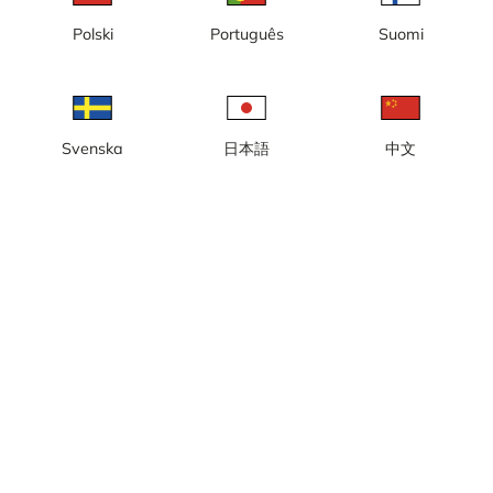
Polski
Português
Suomi
Kitzbühel, vista verso est verso
Kitzbühel, vista verso nord
il traguardo e l'area di arrivo
verso la casetta di partenza e
della gara dell'Hahnenkamm
la zona di partenza della gara
dell'Hahnenkamm
Svenska
日本語
中文
Lech am Arlberg, Oberlech,
Lech am Arlberg,
Vorarlberg, vista verso sud
Rüfikopfbahn, Vorarlberg,
vista verso sud