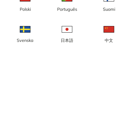
Polski
Português
Suomi
Svenska
日本語
中文
Ora locale: 13:28
Webcam in diretta con vista sulla collina Lavskrikan a Fjätervålen,
Idre.
Segnala la telecamera
error
Mi piace
Condividi
thumb_up
share
Fonte:
www.fjatervalen.se
Aggiornamento immagini
: Ogni secondo
Categoria:
Telecamere da sci
Meteo
Mostra unità imperiali
Precipitazioni:
0 mm
Vento:
9 m/s