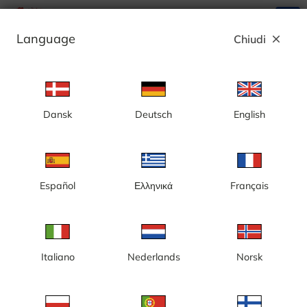
search
menu
Language
Chiudi
close
Annuncio
Dansk
Deutsch
English
Stoccolma, Stureplan
Español
Ελληνικά
Français
Italiano
Nederlands
Norsk