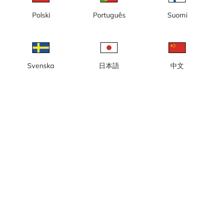
Ora locale: 21:27
Polski
Português
Suomi
Webcam a Stureplan a Stoccolma, all'incrocio tra Sturegatan,
Kungsgatan, Birger Jarlsgatan, Biblioteksgatan.
Segnala la telecamera
error
Svenska
日本語
中文
Mi piace
Condividi
thumb_up
share
Fonte:
Webcamcollections.com
Aggiornamento immagini
: Ogni secondo
Categoria:
Live
,
Telecamere urbane e meteorologiche
Meteo
Mostra unità imperiali
Precipitazioni:
0 mm
Vento:
7 m/s
Umidità:
50%
20
°C
Fonte:
AccuWeather
Mostra previsioni meteo
Mostra sulla mappa