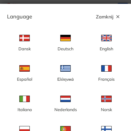
search
menu
Language
Zamknij
close
Reklama
Dansk
Deutsch
English
Funäsfjällen, Ramundberget
Español
Ελληνικά
Français
Italiano
Nederlands
Norsk