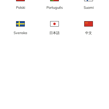
Czas lokalny: 19:59
Polski
Português
Suomi
Kamera na żywo z widokiem na Ramundberget w Funäsfjällen.
Zgłoś kamerę
error
Lubię to
Udostępnij
thumb_up
share
Svenska
日本語
中文
Źródło:
www.ramundberget.se
Kategoria:
Kamery narciarskie
,
Na żywo
Pogoda
Pokaż w jednostkach imperialnych
Opady:
0 mm
Wiatr:
6 m/s
Wilgotność:
82%
8
°C
Źródło:
AccuWeather
Pokaż prognozę pogody
Pokaż na mapie