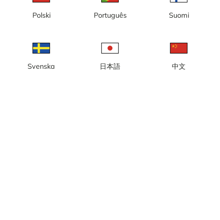
Polski
Português
Suomi
Czas lokalny: 20:23
Kamera internetowa z widokiem na port gościnny, Skeppsbron,
Hamngatan, port Visby.
Zgłoś kamerę
error
Svenska
日本語
中文
Lubię to
Udostępnij
thumb_up
share
Źródło:
Webcamcollections.com
Częstotliwość aktualizacji
: Co sekundę
Kategoria:
Kamery miejskie/pogodowe
,
Port
Pogoda
Pokaż w jednostkach imperialnych
Opady:
0 mm
Wiatr:
6 m/s
Wilgotność:
59%
21
°C
Źródło:
AccuWeather
Pokaż prognozę pogody