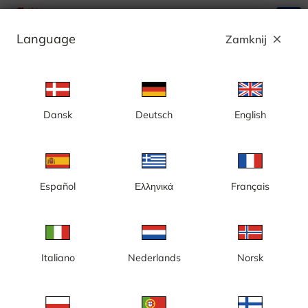
search
menu
Language
Zamknij
close
Reklama
Dansk
Deutsch
English
Gotlandia, port w Visby, widok w stronę
portu gościnnego
Español
Ελληνικά
Français
Italiano
Nederlands
Norsk