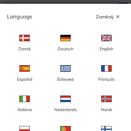
search
menu
Language
Zamknij
close
Reklama
Dansk
Deutsch
English
Hassela, Badhusbacken
Español
Ελληνικά
Français
Italiano
Nederlands
Norsk