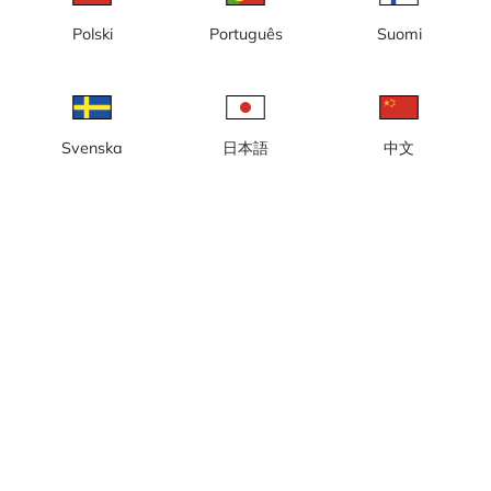
Polski
Português
Suomi
Czas lokalny: 01:48
Kamera internetowa na żywo z widokiem na Badhusbacken,
Svenska
日本語
中文
Bäverbacken w Hotelltorget w Hassela.
Zgłoś kamerę
error
Lubię to
Udostępnij
thumb_up
share
Źródło:
www.hasselaski.se
Częstotliwość aktualizacji
: Co sekundę
Kategoria:
Kamery narciarskie
,
Na żywo
Pogoda
Pokaż w jednostkach imperialnych
Opady:
1 mm
Wiatr:
2 m/s
Wilgotność:
99%
15
°C
Źródło:
AccuWeather